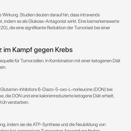
Wirkung. Studien deuten darauf hin, dass intravenös
et, indem es als Glukose-Antagonist wirkt. Eine bemerkenswerte
020), die eine signifikante Reduktion der Tumorlast bei einer
tz im Kampf gegen Krebs
equelle für Tumorzellen. In Kombination mit einer ketogenen Diät
ein.
es Glutamin-Inhibitors 6-Diazo-5-oxo-L-norleucine (DON) bei
, die DON und eine kalorienreduzierte ketogene Diät erhielt,
üh verstarben​​.
ung, indem sie die ATP-Synthese und die Neubildung von
dere bei aggressiven Tumorarten Anwendung finden​.