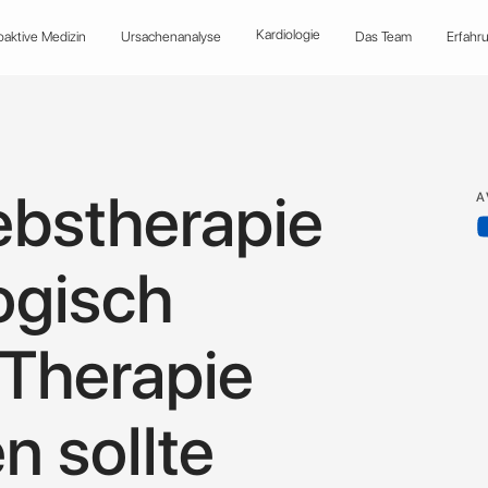
Kardiologie
oaktive Medizin
Ursachenanalyse
Das Team
Erfahr
ebstherapie
A
ogisch
 Therapie
n sollte