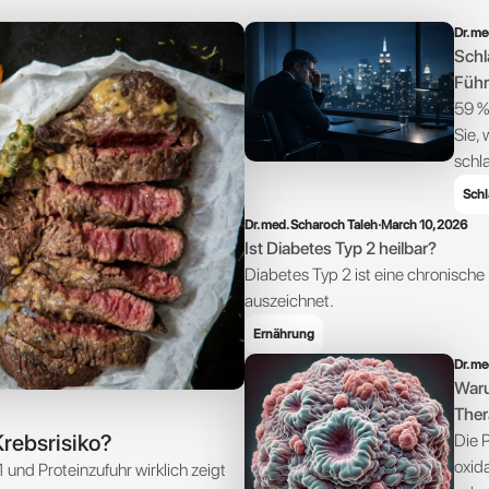
Dr. me
Schl
Führ
59 %
Sie,
schl
Schl
Dr. med. Scharoch Taleh
·
March 10, 2026
Ist Diabetes Typ 2 heilbar?
Diabetes Typ 2 ist eine chronische
auszeichnet.
Ernährung
Dr. me
Waru
Ther
Krebsrisiko?
Die 
oxid
und Proteinzufuhr wirklich zeigt