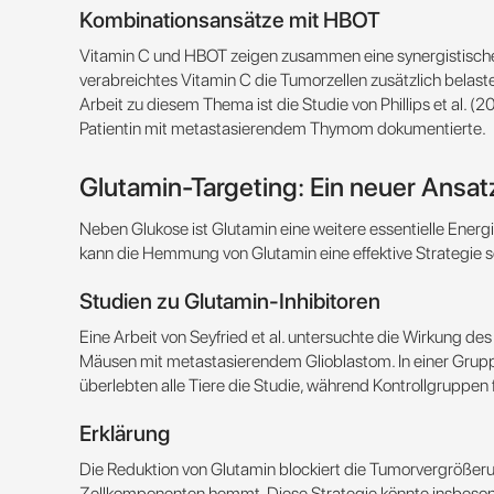
Kombinationsansätze mit HBOT
Vitamin C und HBOT zeigen zusammen eine synergistische 
verabreichtes Vitamin C die Tumorzellen zusätzlich belast
Arbeit zu diesem Thema ist die Studie von Phillips et al. (2
Patientin mit metastasierendem Thymom dokumentierte​​.
Glutamin-Targeting: Ein neuer Ansa
Neben Glukose ist Glutamin eine weitere essentielle Energi
kann die Hemmung von Glutamin eine effektive Strategie s
Studien zu Glutamin-Inhibitoren
Eine Arbeit von Seyfried et al. untersuchte die Wirkung d
Mäusen mit metastasierendem Glioblastom. In einer Gruppe
überlebten alle Tiere die Studie, während Kontrollgruppen fr
Erklärung
Die Reduktion von Glutamin blockiert die Tumorvergrößer
Zellkomponenten hemmt. Diese Strategie könnte insbeson