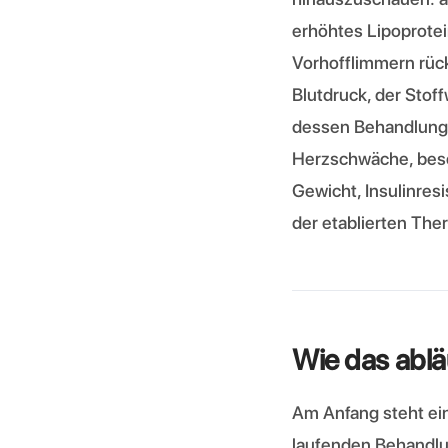
erhöhtes Lipoprotei
Vorhofflimmern rück
Blutdruck, der Stof
dessen Behandlung 
Herzschwäche, beson
Gewicht, Insulinres
der etablierten The
Wie das ablä
Am Anfang steht ei
laufenden Behandlung