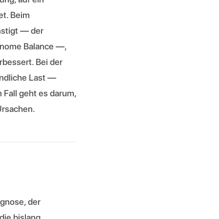
et. Beim
nstigt — der
tonome Balance —,
bessert. Bei der
ündliche Last —
 Fall geht es darum,
Ursachen.
gnose, der
die bislang