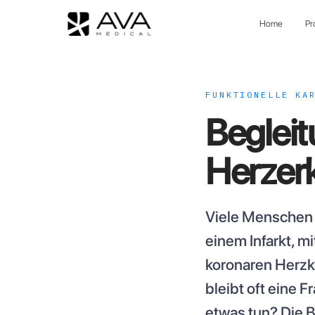
Home
Pr
FUNKTIONELLE KA
Begleit
Herzer
Viele Menschen 
einem Infarkt, m
koronaren Herzkr
bleibt oft eine F
etwas tun? Die B