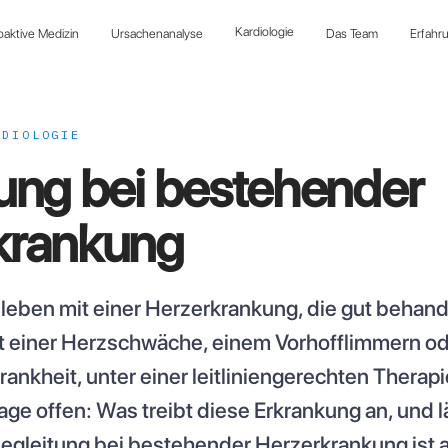
Kardiologie
oaktive Medizin
Ursachenanalyse
Das Team
Erfahr
RDIOLOGIE
ung bei bestehender
krankung
leben mit einer Herzerkrankung, die gut behand
it einer Herzschwäche, einem Vorhofflimmern od
ankheit, unter einer leitliniengerechten Therap
rage offen: Was treibt diese Erkrankung an, und l
egleitung bei bestehender Herzerkrankung ist al