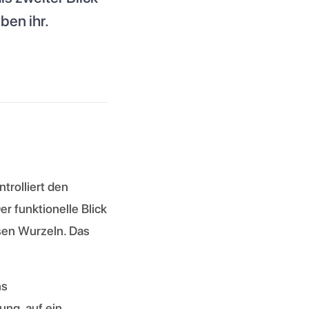
ben ihr.
trolliert den
er funktionelle Blick
esen Wurzeln. Das
ns
ung, auf ein