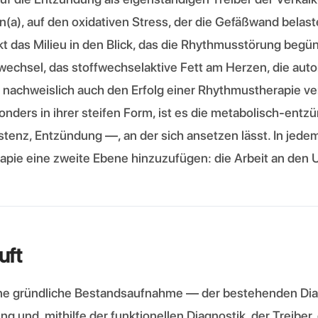
n(a), auf den oxidativen Stress, der die Gefäßwand belast
t das Milieu in den Blick, das die Rhythmusstörung begü
fwechsel, das stoffwechselaktive Fett am Herzen, die au
nachweislich auch den Erfolg einer Rhythmustherapie ver
ders in ihrer steifen Form, ist es die metabolisch-entz
istenz, Entzündung —, an der sich ansetzen lässt. In jedem
rapie eine zweite Ebene hinzuzufügen: die Arbeit an den 
uft
ne gründliche Bestandsaufnahme — der bestehenden Dia
 und, mithilfe der funktionellen Diagnostik, der Treiber, 