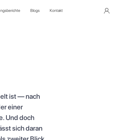
ungsberichte
Blogs
Kontakt
elt ist — nach
er einer
ie. Und doch
ässt sich daran
s zweiter Blick