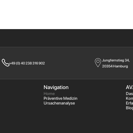
Jungfernstieg 34,
+49 (0) 40 238 316 902
20354 Hamburg
Navigation
AV
Home
Das
Präventive Medizin
Kon
Ursachenanalyse
Erf
Blo